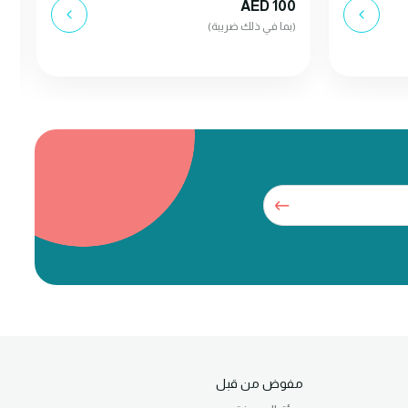
AED 100
(بما في ذلك ضريبة)
0
(
مفوض من قبل