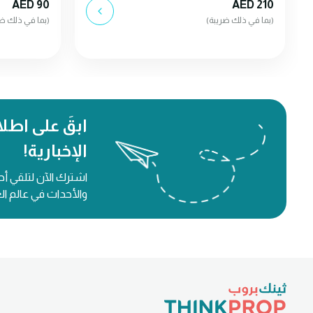
AED 90
AED 210
(بما في ذلك ضريبة)
(بما في ذلك ضر
ابقَ على اطلا
الإخبارية!
اشترك الآن لتلقي أح
والأحداث في عالم ال