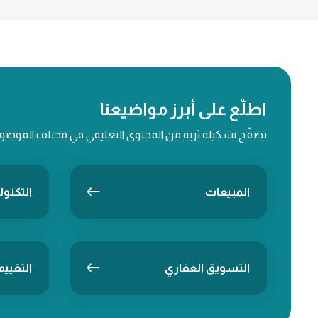
تستمر أسعار العقارات السكنية في دولة
الإمارات في الارتفاع أثناء عام 2022، بفضل
خطة الدعم الاقتصادي الحكومي، وحملة
التطعيم المكثفة التي ساعدت على الإسراع في
التعافي من التباطؤ الاقتصادي الناجم عن وباء
كورونا.
اطلّع على أبرز مواضيعنا
تصفّح تشكيلة ثرية من المحتوى التعليمي في مختلف الموضوع 
المبيعات
التكنول
التسويق العقاري
التقييم