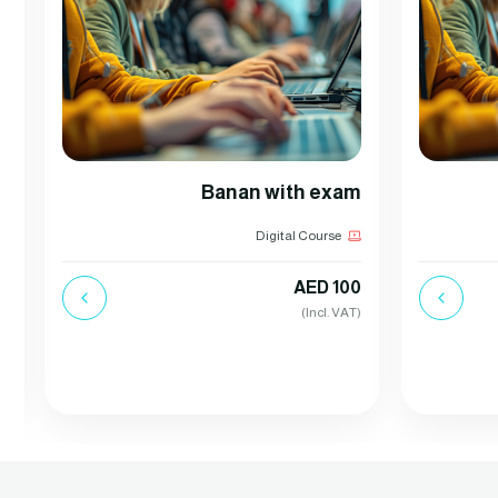
t
Banan with exam
Digital Course
AED 100
(Incl. VAT)
5
(Incl. VAT)