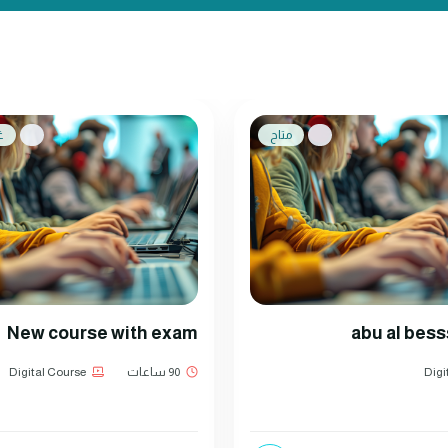
متاح
غ
New course with exam
abu al bes
Digi
90 ساعات
Digital Course