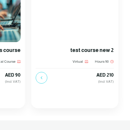
ss course
test course new 2
tal Course
Virtual
90 Hours
AED 90
AED 210
(Incl. VAT)
(Incl. VAT)