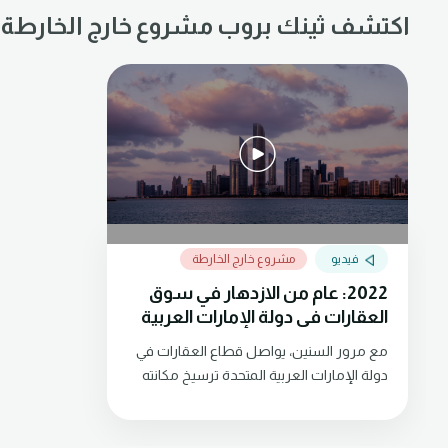
اكتشف ثينك بروب مشروع خارج الخارطة
فيديو
مشروع خارج الخارطة
2022: عام من الازدهار في سوق
العقارات في دولة الإمارات العربية
المتحدة
مع مرور السنين، يواصل قطاع العقارات في
دولة الإمارات العربية المتحدة ترسيخ مكانته
كسوق حيوي نابض بالحياة. بعد مرور أكثر من
عامين على جائحة كوفيد- 19، وتأثيرها الهائل
على الاقتصاد العالمي، توقع المحللون أن