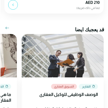
AED 210
(بما في ذلك ضريبة)
قد يعجبك ايضا
التقارير
التسويق العقاري
التق
الوصف الوظيفي للوكيل العقاري
ما هي ا
العقار