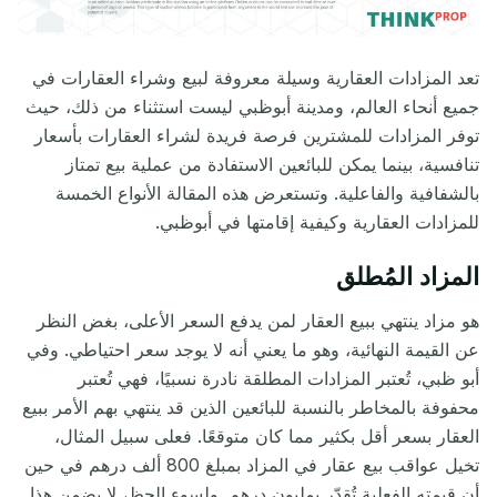
تعد المزادات العقارية وسيلة معروفة لبيع وشراء العقارات في
جميع أنحاء العالم، ومدينة
أبوظبي ليست استثناء من ذلك
،
حيث
توفر المزادات للمشترين فرصة فريدة لشراء العقارات بأسعار
تنافسية، بينما يمكن للبائعين الاستفادة من عملية بيع تمتاز
بالشفافية والفاعلية. وتستعرض هذه المقالة الأنواع الخمسة
للمزادات العقارية وكيفية إقامتها في أبوظبي.
المزاد المُطلق
هو مزاد ينتهي ببيع العقار لمن يدفع السعر الأعلى، بغض النظر
عن القيمة النهائية، وهو ما يعني أنه لا يوجد سعر احتياطي. وفي
أبو ظبي، تُعتبر المزادات المطلقة نادرة نسبيًا، فهي تُعتبر
محفوفة بالمخاطر بالنسبة للبائعين الذين قد ينتهي بهم الأمر ببيع
العقار بسعر أقل بكثير مما كان متوقعًا. فعلى سبيل المثال،
تخيل عواقب بيع عقار في المزاد بمبلغ 800 ألف درهم في حين
أن قيمته الفعلية تُقدّر بمليون درهم. ولسوء الحظ، لا يضمن هذا